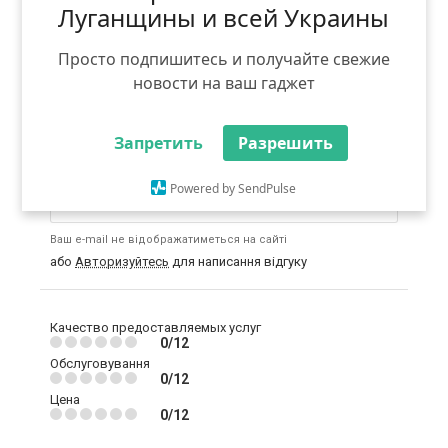
цікавлять.
Луганщины и всей Украины
Не дозволяється:
використання ненормативної
лексики, погроз або образ; безпосереднє
Просто подпишитесь и получайте свежие
порівняння з іншими конкуруючими компаніями;
безпідставні заяви, що ображають діяльність
новости на ваш гаджет
компанії і / або її послуги; розміщення посилань на
сторонні інтернет-ресурси; реклама та
самореклама.
Запретить
Разрешить
Введіть email:
Powered by SendPulse
Ваш e-mail не відображатиметься на сайті
або
Авторизуйтесь
для написання відгуку
Качество предоставляемых услуг
0/12
Обслуговування
0/12
Цена
0/12