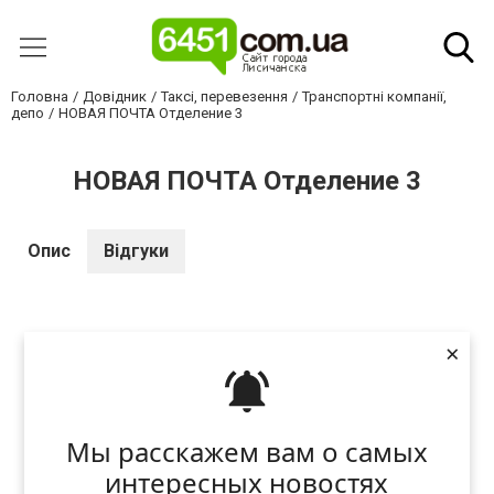
Головна
Довідник
Таксі, перевезення
Транспортні компанії,
депо
НОВАЯ ПОЧТА Отделение 3
НОВАЯ ПОЧТА Отделение 3
Опис
Відгуки
×
Відгук - це думка або оцінка людей, які бажають
передати досвід або враження іншим
користувачам нашого сайту з обов'язковою
аргументацією залишеного відгука. Це допоможе
Мы расскажем вам о самых
багатьом прийняти правильне рішення.
Коментарі призначені для спілкування та
интересных новостях
обговорення, а також для роз'яснення питань, що