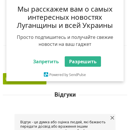
(
0
оцінок)
Мы расскажем вам о самых
Я рекомендую
интересных новостях
Луганщины и всей Украины
Ніхто ще не рекомендував
Авторизуйтесь
,
Просто подпишитесь и получайте свежие
щоб оцінити і порекомендувати
новости на ваш гаджет
Reddit
Telegram
Viber
WhatsApp
Запретить
Разрешить
Powered by SendPulse
Це моє підприємство
Відгуки
Відгук - це думка або оцінка людей, які бажають
передати досвід або враження іншим