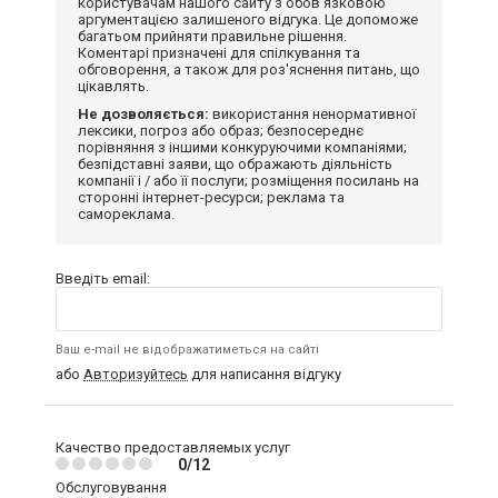
користувачам нашого сайту з обов'язковою
аргументацією залишеного відгука. Це допоможе
багатьом прийняти правильне рішення.
Коментарі призначені для спілкування та
обговорення, а також для роз'яснення питань, що
цікавлять.
Не дозволяється:
використання ненормативної
лексики, погроз або образ; безпосереднє
порівняння з іншими конкуруючими компаніями;
безпідставні заяви, що ображають діяльність
компанії і / або її послуги; розміщення посилань на
сторонні інтернет-ресурси; реклама та
самореклама.
Введіть email:
Ваш e-mail не відображатиметься на сайті
або
Авторизуйтесь
для написання відгуку
Качество предоставляемых услуг
0/12
Обслуговування