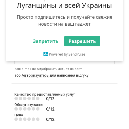
цікавлять.
Луганщины и всей Украины
Не дозволяється:
використання ненормативної
лексики, погроз або образ; безпосереднє
Просто подпишитесь и получайте свежие
порівняння з іншими конкуруючими компаніями;
безпідставні заяви, що ображають діяльність
новости на ваш гаджет
компанії і / або її послуги; розміщення посилань на
сторонні інтернет-ресурси; реклама та
самореклама.
Запретить
Разрешить
Введіть email:
Powered by SendPulse
Ваш e-mail не відображатиметься на сайті
або
Авторизуйтесь
для написання відгуку
Качество предоставляемых услуг
0/12
Обслуговування
0/12
Цена
0/12