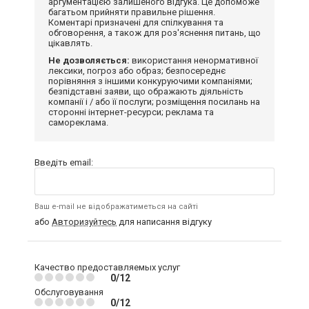
аргументацією залишеного відгука. Це допоможе
багатьом прийняти правильне рішення.
Коментарі призначені для спілкування та
обговорення, а також для роз'яснення питань, що
цікавлять.
Не дозволяється:
використання ненормативної
лексики, погроз або образ; безпосереднє
порівняння з іншими конкуруючими компаніями;
безпідставні заяви, що ображають діяльність
компанії і / або її послуги; розміщення посилань на
сторонні інтернет-ресурси; реклама та
самореклама.
Введіть email:
Ваш e-mail не відображатиметься на сайті
або
Авторизуйтесь
для написання відгуку
Качество предоставляемых услуг
0/12
Обслуговування
0/12