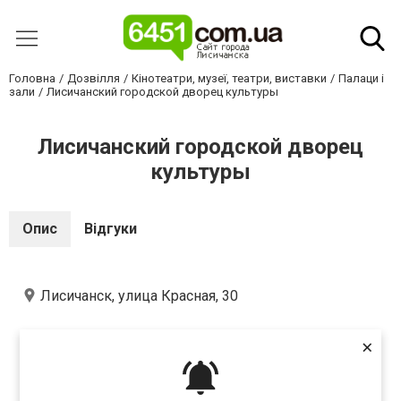
Головна
Дозвілля
Кінотеатри, музеї, театри, виставки
Палаци і
зали
Лисичанский городской дворец культуры
Лисичанский городской дворец
культуры
Опис
Відгуки
Лисичанск, улица Красная, 30
×
Оцініть першим
(
0
оцінок)