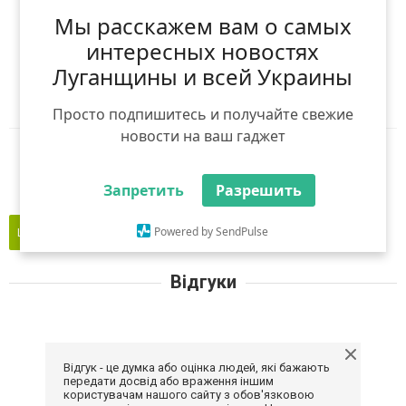
Мы расскажем вам о самых
Я рекомендую
интересных новостях
Луганщины и всей Украины
Ніхто ще не рекомендував
Авторизуйтесь
,
щоб оцінити і порекомендувати
Просто подпишитесь и получайте свежие
новости на ваш гаджет
Reddit
Telegram
Viber
WhatsApp
Запретить
Разрешить
Powered by SendPulse
Це моє підприємство
Відгуки
Відгук - це думка або оцінка людей, які бажають
передати досвід або враження іншим
користувачам нашого сайту з обов'язковою