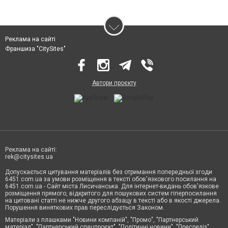
Реклама на сайті
Франшиза "CitySites"
Автори проєкту
Реклама на сайті:
rek@citysites.ua
Допускається цитування матеріалів без отримання попередньої згоди
6451.com.ua за умови розміщення в тексті обов'язкового посилання на
6451.com.ua - Сайт міста Лисичанська. Для інтернет-видань обов'язкове
розміщення прямого, відкритого для пошукових систем гіперпосилання
на цитовані статті не нижче другого абзацу в тексті або в якості джерела.
Порушення виняткових прав переслідується Законом.
Матеріали з плашками "Новини компаній", "Промо", "Партнерський
матеріал", "Партнерський спецпроєкт", "Політичні новини", "Пресреліз",