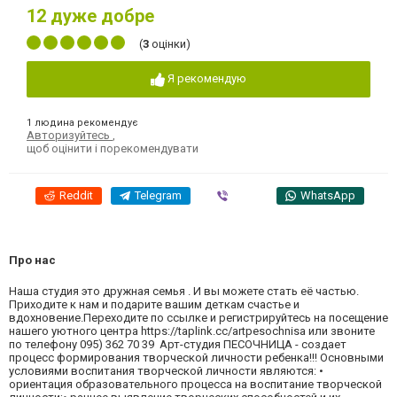
12
дуже добре
(
3
оцінки)
Я рекомендую
1 людина рекомендує
Авторизуйтесь
,
щоб оцінити і порекомендувати
Reddit
Telegram
Viber
WhatsApp
Про нас
Наша студия это дружная семья . И вы можете стать её частью.
Приходите к нам и подарите вашим деткам счастье и
вдохновение.Переходите по ссылке и регистрируйтесь на посещение
нашего уютного центра https://taplink.cc/artpesochnisa или звоните
по телефону 095) 362 70 39 Арт-студия ПЕСОЧНИЦА - создает
процесс формирования творческой личности ребенка!!! Основными
условиями воспитания творческой личности являются: •
ориентация образовательного процесса на воспитание творческой