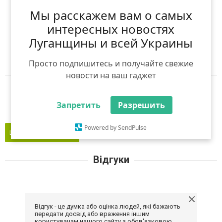
(
0
оцінок)
Мы расскажем вам о самых
Я рекомендую
интересных новостях
Луганщины и всей Украины
Ніхто ще не рекомендував
Авторизуйтесь
,
щоб оцінити і порекомендувати
Просто подпишитесь и получайте свежие
новости на ваш гаджет
Reddit
Telegram
Viber
WhatsApp
Запретить
Разрешить
Powered by SendPulse
Це моє підприємство
Відгуки
Відгук - це думка або оцінка людей, які бажають
передати досвід або враження іншим
користувачам нашого сайту з обов'язковою