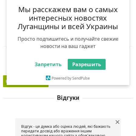
(
0
оцінок)
Мы расскажем вам о самых
Я рекомендую
интересных новостях
Луганщины и всей Украины
Ніхто ще не рекомендував
Авторизуйтесь
,
щоб оцінити і порекомендувати
Просто подпишитесь и получайте свежие
новости на ваш гаджет
Reddit
Telegram
Viber
WhatsApp
Запретить
Разрешить
Powered by SendPulse
Це моє підприємство
Відгуки
Відгук - це думка або оцінка людей, які бажають
передати досвід або враження іншим
користувачам нашого сайту з обов'язковою