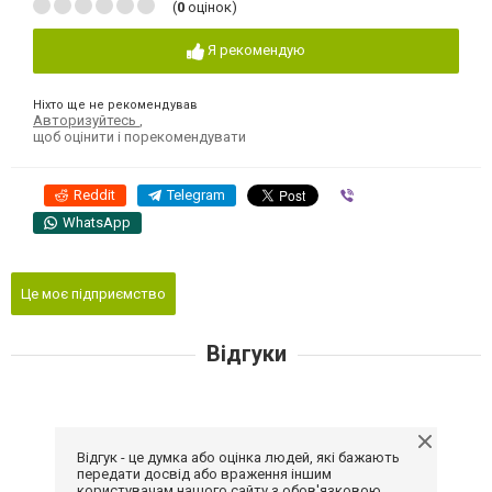
(
0
оцінок)
Я рекомендую
Ніхто ще не рекомендував
Авторизуйтесь
,
щоб оцінити і порекомендувати
Reddit
Telegram
Viber
WhatsApp
Це моє підприємство
Відгуки
Відгук - це думка або оцінка людей, які бажають
передати досвід або враження іншим
користувачам нашого сайту з обов'язковою