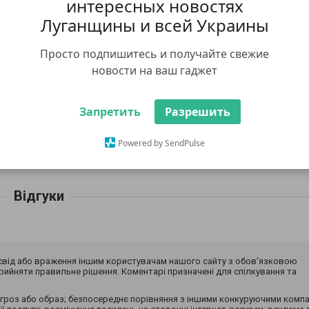
интересных новостях
Луганщины и всей Украины
Просто подпишитесь и получайте свежие
новости на ваш гаджет
Авторизуйтесь
,
Я рекомендую
щоб оцінити і порекомендувати
Запретить
Разрешить
омендував
Powered by SendPulse
App
Відгуки
досвід або враження іншим користувачам нашого сайту з обов'язковою
ийняти правильне рішення. Коментарі призначені для спілкування та
гроз або образ; безпосереднє порівняння з іншими конкуруючими компа