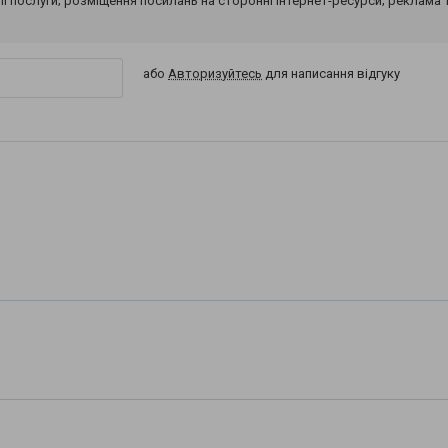
 її послуги; розміщення посилань на сторонні інтернет-ресурси; реклама 
або
Авторизуйтесь
для написання відгуку