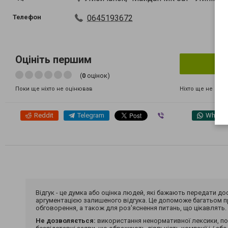
Телефон
0645193672
Оцініть першим
(
0
оцінок)
Ніхто ще не рек
Поки ще ніхто не оцінював
Reddit
Telegram
Viber
Whats
Відгук - це думка або оцінка людей, які бажають передати 
аргументацією залишеного відгука. Це допоможе багатьом пр
обговорення, а також для роз'яснення питань, що цікавлять.
Не дозволяється:
використання ненормативної лексики, по