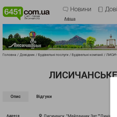
Новини
Дов
Афіша
Головна
Довідник
Будівельні послуги
Будівельні компанії
ЛИСИЧ
ЛИСИЧАНСЬКЕ 
Опис
Відгуки
Адреса
Лисичанск, "Майданчик Зат ""Линік"" "