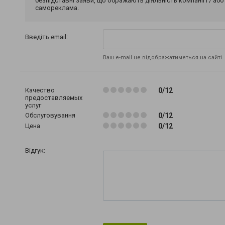
безпідставні заяви, що ображають діяльність компанії і / або
самореклама.
Введіть email:
Ваш e-mail не відображатиметься на сайті
Качество
0/12
предоставляемых
услуг
Обслуговування
0/12
Цена
0/12
Відгук: