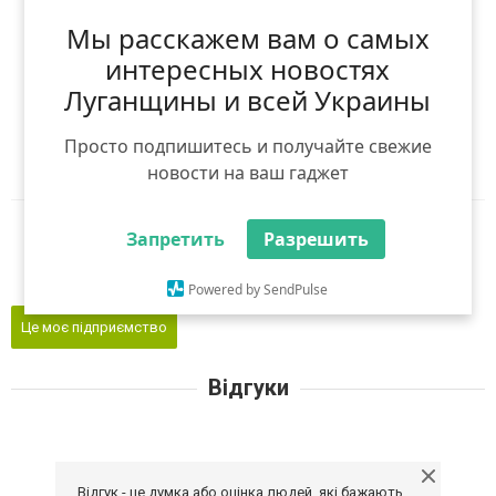
Оцініть першим
Мы расскажем вам о самых
(
0
оцінок)
интересных новостях
Я рекомендую
Луганщины и всей Украины
Ніхто ще не рекомендував
Просто подпишитесь и получайте свежие
Авторизуйтесь
,
щоб оцінити і порекомендувати
новости на ваш гаджет
Reddit
Telegram
Viber
Запретить
Разрешить
WhatsApp
Powered by SendPulse
Це моє підприємство
Відгуки
Відгук - це думка або оцінка людей, які бажають