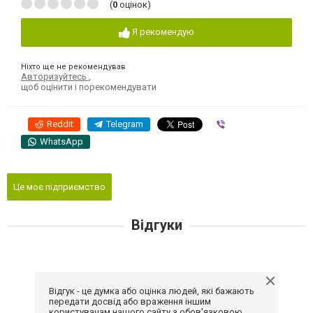
(
0
оцінок)
Я рекомендую
Ніхто ще не рекомендував
Авторизуйтесь
,
щоб оцінити і порекомендувати
Reddit
Telegram
Viber
WhatsApp
Це моє підприємство
Відгуки
Відгук - це думка або оцінка людей, які бажають
передати досвід або враження іншим
користувачам нашого сайту з обов'язковою