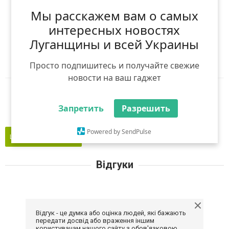
(
0
оцінок)
Мы расскажем вам о самых
Я рекомендую
интересных новостях
Луганщины и всей Украины
Ніхто ще не рекомендував
Авторизуйтесь
,
щоб оцінити і порекомендувати
Просто подпишитесь и получайте свежие
новости на ваш гаджет
Reddit
Telegram
Viber
WhatsApp
Запретить
Разрешить
Powered by SendPulse
Це моє підприємство
Відгуки
Відгук - це думка або оцінка людей, які бажають
передати досвід або враження іншим
користувачам нашого сайту з обов'язковою