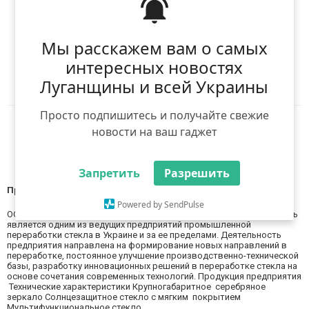
(
0
оцінок)
Я рекомендую
Мы расскажем вам о самых
интересных новостях
Ніхто ще не рекомендував
Авторизуйтесь
,
Луганщины и всей Украины
щоб оцінити і порекомендувати
Просто подпишитесь и получайте свежие
Reddit
Telegram
Viber
новости на ваш гаджет
WhatsApp
Запретить
Разрешить
Про нас
Powered by SendPulse
ООО «ЛИЗИНГ ИНВЕСТ» основано в 2004 году и на сегодняшний день
является одним из ведущих предприятий промышленной
переработки стекла в Украине и за ее пределами. Деятельность
предприятия направлена на формирование новых направлений в
переработке, постоянное улучшение производственно-технической
базы, разработку инновационных решений в переработке стекла на
основе сочетания современных технологий. Продукция предприятия
Технические характеристики Крупногабаритное серебряное
зеркало Солнцезащитное стекло с мягким покрытием
Мультифункциональное стекло ...