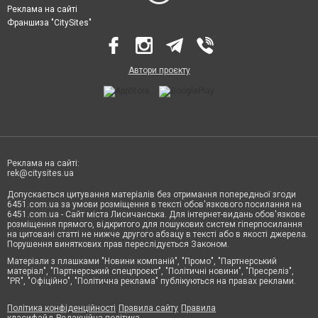
Реклама на сайті
Франшиза "CitySites"
Автори проєкту
Реклама на сайті:
rek@citysites.ua
Допускається цитування матеріалів без отримання попередньої згоди
6451.com.ua за умови розміщення в тексті обов'язкового посилання на
6451.com.ua - Сайт міста Лисичанська. Для інтернет-видань обов'язкове
розміщення прямого, відкритого для пошукових систем гіперпосилання
на цитовані статті не нижче другого абзацу в тексті або в якості джерела.
Порушення виняткових прав переслідується Законом.
Матеріали з плашками "Новини компаній", "Промо", "Партнерський
матеріал", "Партнерський спецпроєкт", "Політичні новини", "Пресреліз",
"PR", "Офіційно", "Політична реклама" публікуються на правах реклами.
Політика конфіденційності
Правила сайту
Правила
класифайд
Редакційна політика