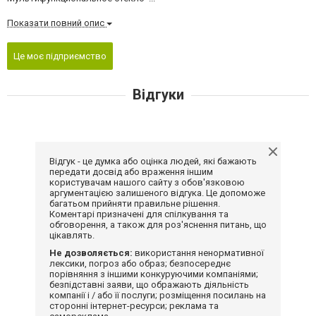
Показати повний опис
Це моє підприємство
Відгуки
Відгук - це думка або оцінка людей, які бажають
передати досвід або враження іншим
користувачам нашого сайту з обов'язковою
аргументацією залишеного відгука. Це допоможе
багатьом прийняти правильне рішення.
Коментарі призначені для спілкування та
обговорення, а також для роз'яснення питань, що
цікавлять.
Не дозволяється:
використання ненормативної
лексики, погроз або образ; безпосереднє
порівняння з іншими конкуруючими компаніями;
безпідставні заяви, що ображають діяльність
компанії і / або її послуги; розміщення посилань на
сторонні інтернет-ресурси; реклама та