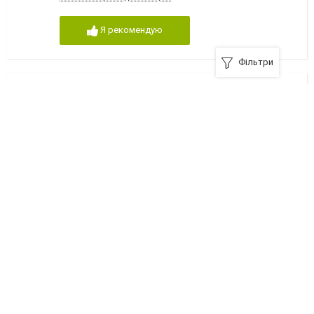
Я рекомендую
Фільтри
Центральная диспетчерская медицинской
помощи и медицины катастроф. (Скорая
медицинская помощь)
Лисичанск, Сосюры, 430
Я рекомендую
Горгаз
Лисичанск, Газовиков, 22
Я рекомендую