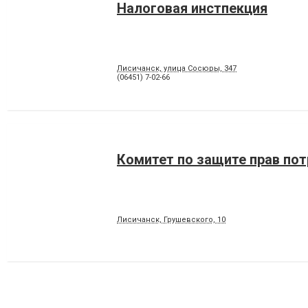
Налоговая инстпекция
Лисичанск, улица Сосюры, 347
(06451) 7-02-66
Комитет по защите прав по
Лисичанск, Грушевского, 10