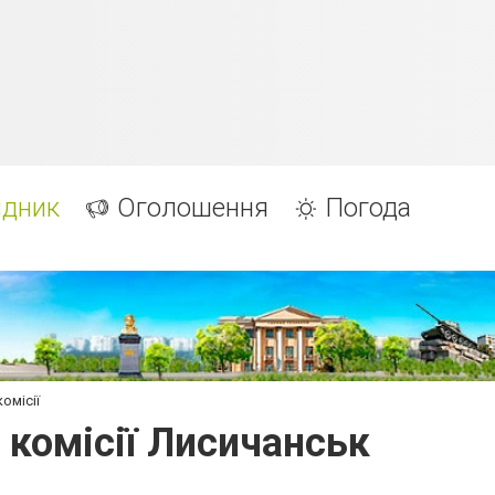
ідник
Оголошення
Погода
комісії
, комісії Лисичанськ