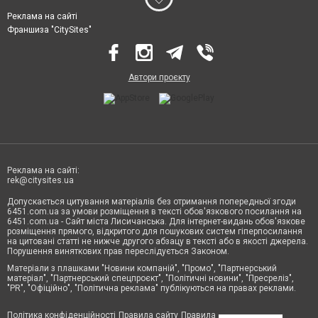
Реклама на сайті
Франшиза "CitySites"
Автори проєкту
Реклама на сайті:
rek@citysites.ua
Допускається цитування матеріалів без отримання попередньої згоди
6451.com.ua за умови розміщення в тексті обов'язкового посилання на
6451.com.ua - Сайт міста Лисичанська. Для інтернет-видань обов'язкове
розміщення прямого, відкритого для пошукових систем гіперпосилання
на цитовані статті не нижче другого абзацу в тексті або в якості джерела.
Порушення виняткових прав переслідується Законом.
Матеріали з плашками "Новини компаній", "Промо", "Партнерський
матеріал", "Партнерський спецпроєкт", "Політичні новини", "Пресреліз",
"PR", "Офіційно", "Політична реклама" публікуються на правах реклами.
Політика конфіденційності
Правила сайту
Правила