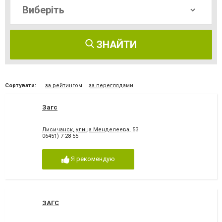
ЗНАЙТИ
Сортувати:
за рейтингом
за переглядами
Загс
Лисичанск, улица Менделеева, 53
06451) 7-28-55
Я рекомендую
ЗАГС