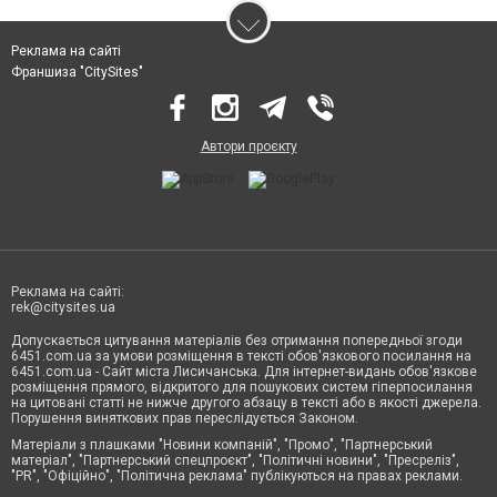
Реклама на сайті
Франшиза "CitySites"
Автори проєкту
Реклама на сайті:
rek@citysites.ua
Допускається цитування матеріалів без отримання попередньої згоди
6451.com.ua за умови розміщення в тексті обов'язкового посилання на
6451.com.ua - Сайт міста Лисичанська. Для інтернет-видань обов'язкове
розміщення прямого, відкритого для пошукових систем гіперпосилання
на цитовані статті не нижче другого абзацу в тексті або в якості джерела.
Порушення виняткових прав переслідується Законом.
Матеріали з плашками "Новини компаній", "Промо", "Партнерський
матеріал", "Партнерський спецпроєкт", "Політичні новини", "Пресреліз",
"PR", "Офіційно", "Політична реклама" публікуються на правах реклами.