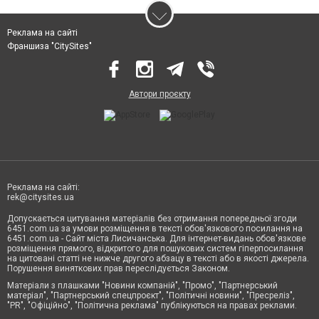
Реклама на сайті
Франшиза "CitySites"
Автори проєкту
Реклама на сайті:
rek@citysites.ua
Допускається цитування матеріалів без отримання попередньої згоди
6451.com.ua за умови розміщення в тексті обов'язкового посилання на
6451.com.ua - Сайт міста Лисичанська. Для інтернет-видань обов'язкове
розміщення прямого, відкритого для пошукових систем гіперпосилання
на цитовані статті не нижче другого абзацу в тексті або в якості джерела.
Порушення виняткових прав переслідується Законом.
Матеріали з плашками "Новини компаній", "Промо", "Партнерський
матеріал", "Партнерський спецпроєкт", "Політичні новини", "Пресреліз",
"PR", "Офіційно", "Політична реклама" публікуються на правах реклами.