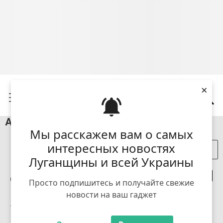
×
Афіша Лисичанська - 22.05.26
Мы расскажем вам о самых
интересных новостях
+ Додати подію
Луганщины и всей Украины
Сьогодні
11
12
13
14
15
16
Просто подпишитесь и получайте свежие
пн
вт
ср
чт
пт
сб
нд
новости на ваш гаджет
17
пн