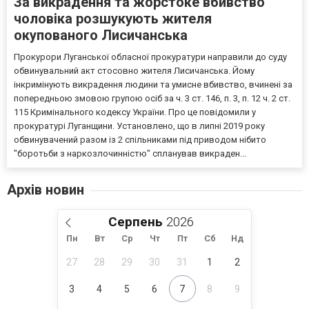
За викрадення та жорстоке вбивство
чоловіка розшукують жителя
окупованого Лисичанська
Прокурори Луганської обласної прокуратури направили до суду
обвинувальний акт стосовно жителя Лисичанська. Йому
інкримінують викрадення людини та умисне вбивство, вчинені за
попередньою змовою групою осіб за ч. 3 ст. 146, п. 3, п. 12 ч. 2 ст.
115 Кримінального кодексу України. Про це повідомили у
прокуратурі Луганщини. Установлено, що в липні 2019 року
обвинувачений разом із 2 спільниками під приводом нібито
"боротьби з наркозлочинністю" спланував викраден...
Архів новин
Серпень
Пн
Вт
Ср
Чт
Пт
Сб
Нд
27
28
29
30
31
1
2
3
4
5
6
7
8
9