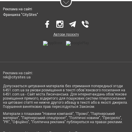
Реклама на сайті
Франшиза "CitySites"
Автори проєкту
Реклама на сайті:
rek@citysites.ua
Допускається цитування матеріалів без отримання попередньої згоди
6451.com.ua за умови розміщення в тексті обов'язкового посилання на
6451.com.ua - Сайт міста Лисичанська. Для інтернет-видань обов'язкове
розміщення прямого, відкритого для пошукових систем гіперпосилання
на цитовані статті не нижче другого абзацу в тексті або в якості джерела.
Порушення виняткових прав переслідується Законом.
Матеріали з плашками "Новини компаній", "Промо", "Партнерський
матеріал", "Партнерський спецпроєкт", "Політичні новини", "Пресреліз",
"PR", "Офіційно", "Політична реклама" публікуються на правах реклами.