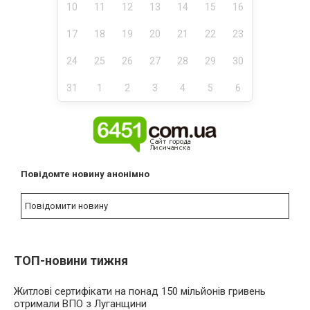
10
11
12
13
14
15
16
17
18
19
20
21
22
23
24
25
26
27
28
29
30
31
1
2
3
4
5
6
Повідомте новину анонімно
Повідомити новину
ТОП-новини тижня
Житлові сертифікати на понад 150 мільйонів гривень
отримали ВПО з Луганщини