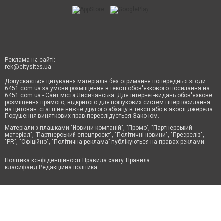
Реклама на сайті:
rek@citysites.ua
Допускається цитування матеріалів без отримання попередньої згоди
6451.com.ua за умови розміщення в тексті обов'язкового посилання на
6451.com.ua - Сайт міста Лисичанська. Для інтернет-видань обов'язкове
розміщення прямого, відкритого для пошукових систем гіперпосилання
на цитовані статті не нижче другого абзацу в тексті або в якості джерела.
Порушення виняткових прав переслідується Законом.
Матеріали з плашками "Новини компаній", "Промо", "Партнерський
матеріал", "Партнерський спецпроєкт", "Політичні новини", "Пресреліз",
"PR", "Офіційно", "Політична реклама" публікуються на правах реклами.
Політика конфіденційності
Правила сайту
Правила
класифайд
Редакційна політика