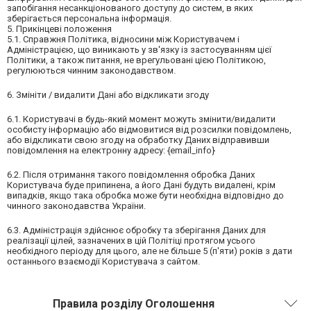
запобігання несанкціонованого доступу до систем, в яких
зберігається персональна інформація.
5. Прикінцеві положення
5.1. Справжня Політика, відносини між Користувачем і
Адміністрацією, що виникають у зв'язку із застосуванням цієї
Політики, а також питання, не врегульовані цією Політикою,
регулюються чинним законодавством.
6. Змініти / видалити Дані або відкликати згоду
6.1. Користувачі в будь-який момент можуть змінити/видалити
особисту інформацію або відмовитися від розсилки повідомлень,
або відкликати свою згоду на обработку Даних відправивши
повідомлення на електронну адресу: {email_info}
6.2. Після отримання такого повідомлення обробка Даних
Користувача буде припинена, а його Дані будуть видалені, крім
випадків, якщо така обробка може бути необхідна відповідно до
чинного законодавства України.
6.3. Адміністрація здійснює обробку та зберігання Даних для
реалізації цілей, зазначених в цій Політіці протягом усього
необхідного періоду для цього, але не більше 5 (п'яти) років з дати
останнього взаємодії Користувача з сайтом.
Правила розділу Оголошення