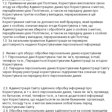
1.2. Приймаючи умови цієї Політики, Користувач висловлює свою
згоду на обробку Адміністрацією даних про Користувача з метою,
передбачених цією Політикою, а також на передачу даних про
Користувача третім особам у випадках, перерахованих в цій
Політиці.
Користування сайтом за допомогою веб-браузера, який приймає
дані з cookies, означає вираз згоди Користувача з тим, що
Адміністрація може збирати і обробляти дані з cookies з метою,
передбачених цією Політикою, а також на передачу даних з cookies
третім особам у випадках, перерахованих в цій Політиці.
1.3. За загальним правилом Адміністрація не перевіряє
достовірність наданої Користувачами персональної інформації.
2. Умови і цілі збору і обробки персональних даних користувачів
2.1. Персональні дані Користувача такі як: ім'я, прізвище, e-mail,
телефон та ін., Передаються Користувачем Адміністрації за згодою
Користувача.
2.2. Передача персональних даних Користувачем Адміністрації Сайту
через Форму реєстрації користувача і підприємства означає згоду
Користувача на передачу його персональних даних.
2.3. Адміністрація Сайту здійснює обробку інформації про
Користувача, в т.ч. його персональних даних, таких як: ім'я, прізвище,
по батькові, e-mail, телефон та ін., а також додаткової інформації
про Користувача, що надається їм за своїм бажанням: організація,
місто, посаду та ін. з метою виконання зобов'язань перед
Користувачем Сайту .
2.4. Обробка персональних даних здійснюється на основі принципів: