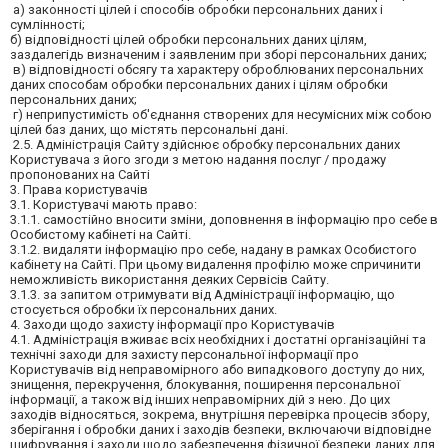
а) законності цілей і способів обробки персональних даних і
сумлінності;
б) відповідності цілей обробки персональних даних цілям,
заздалегідь визначеним і заявленим при зборі персональних даних;
в) відповідності обсягу та характеру оброблюваних персональних
даних способам обробки персональних даних і цілям обробки
персональних даних;
г) неприпустимість об'єднання створених для несумісних між собою
цілей баз даних, що містять персональні дані.
2.5. Адміністрація Сайту здійснює обробку персональних даних
Користувача з його згоди з метою надання послуг / продажу
пропонованих на Сайті
3. Права користувачів
3.1. Користувачі мають право:
3.1.1. самостійно вносити зміни, доповнення в інформацію про себе в
Особистому кабінеті на Сайті.
3.1.2. видаляти інформацію про себе, надану в рамках Особистого
кабінету на Сайті. При цьому видалення профілю може спричинити
неможливість використання деяких Сервісів Сайту.
3.1.3. за запитом отримувати від Адміністрації інформацію, що
стосується обробки їх персональних даних.
4. Заходи щодо захисту інформації про Користувачів
4.1. Адміністрація вживає всіх необхідних і достатні організаційні та
технічні заходи для захисту персональної інформації про
Користувачів від неправомірного або випадкового доступу до них,
знищення, перекручення, блокування, поширення персональної
інформації, а також від інших неправомірних дій з нею. До цих
заходів відносяться, зокрема, внутрішня перевірка процесів збору,
зберігання і обробки даних і заходів безпеки, включаючи відповідне
шифрування і заходи щодо забезпечення фізичної безпеки даних для