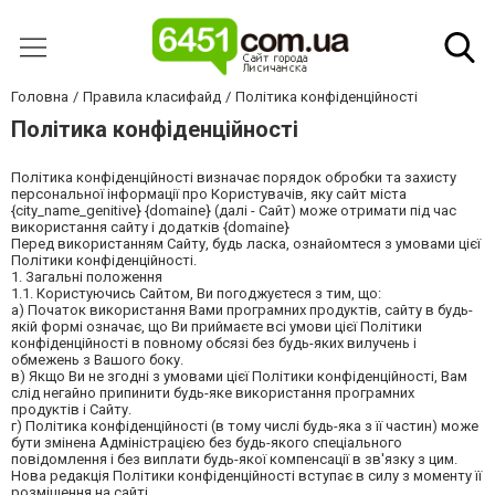
Головна
Правила класифайд
Політика конфіденційності
Політика конфіденційності
Політика конфіденційності визначає порядок обробки та захисту
персональної інформації про Користувачів, яку сайт міста
{city_name_genitive} {domaine} (далі - Сайт) може отримати під час
використання сайту і додатків {domaine}
Перед використанням Сайту, будь ласка, ознайомтеся з умовами цієї
Політики конфіденційності.
1. Загальні положення
1.1. Користуючись Сайтом, Ви погоджуєтеся з тим, що:
а) Початок використання Вами програмних продуктів, сайту в будь-
якій формі означає, що Ви приймаєте всі умови цієї Політики
конфіденційності в повному обсязі без будь-яких вилучень і
обмежень з Вашого боку.
в) Якщо Ви не згодні з умовами цієї Політики конфіденційності, Вам
слід негайно припинити будь-яке використання програмних
продуктів і Сайту.
г) Політика конфіденційності (в тому числі будь-яка з її частин) може
бути змінена Адміністрацією без будь-якого спеціального
повідомлення і без виплати будь-якої компенсації в зв'язку з цим.
Нова редакція Політики конфіденційності вступає в силу з моменту її
розміщення на сайті.