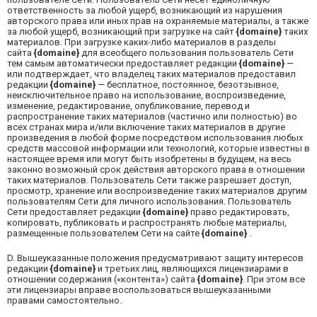
ответственность за любой ущерб, возникающий из нарушения
авторского права или иных прав на охраняемые материалы, а также
за любой ущерб, возникающий при загрузке на сайт
{domaine}
таких
материалов. При загрузке каких-либо материалов в разделы
сайта
{domaine}
для всеобщего пользования пользователь Сети
тем самым автоматически предоставляет редакции
{domaine}
—
или подтверждает, что владелец таких материалов предоставил
редакции
{domaine}
— бесплатное, постоянное, безотзывное,
неисключительное право на использование, воспроизведение,
изменение, редактирование, опубликование, перевод и
распространение таких материалов (частично или полностью) во
всех странах мира и/или включение таких материалов в другие
произведения в любой форме посредством использования любых
средств массовой информации или технологий, которые известны в
настоящее время или могут быть изобретены в будущем, на весь
законно возможный срок действия авторского права в отношении
таких материалов. Пользователь Сети также разрешает доступ,
просмотр, хранение или воспроизведение таких материалов другим
пользователям Сети для личного использования. Пользователь
Сети предоставляет редакции
{domaine}
право редактировать,
копировать, публиковать и распространять любые материалы,
размещенные пользователем Сети на сайте
{domaine}
.
D.
Вышеуказанные положения предусматривают защиту интересов
редакции
{domaine}
и третьих лиц, являющихся лицензиарами в
отношении содержания («контента») сайта
{domaine}
. При этом все
эти лицензиары вправе воспользоваться вышеуказанными
правами самостоятельно.