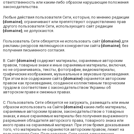
ответственность или каким-либо образом нарушающее положения
законодательства.
Любые действия пользователя Сети, которые, по мнению редакции
{domaine}
, ограничивают или препятствуют осуществлению прав
другого пользователя Сети, использующего сайт редакции
{domaine}
, не допускаются.
Пользователь Сети обязуется не использовать сайт
{domaine}
для
рекламы ресурсов являющуюся конкурентом сайта
{domaine}
, без
получения письменного согласия.
B.
Сайт
{domaine}
содержит материалы, охраняемые авторским
правом, товарные знаки и иные охраняемые материалы, включая,
но не ограничиваясь, тексты, фотографии, видеоматериалы,
графические изображения, музыкальные и звуковые произведения.
При этом все содержание сайта
{domaine}
охраняется авторским
правом как произведение, созданное коллективным творческим
трудом в соответствии с законодательством Украины об
авторском праве и смежных правах.
C.
Пользователь Сети обязуется не загружать, размещать или иным
образом использовать на Сайте
{domaine}
какие-либо материалы,
охраняемые авторским правом, законодательством о товарных
знаках, и иные охраняемые материалы без получения выраженного
разрешения обладателя авторского права, товарного знака или
иного права на охраняемый материал. При этом бремя доказывания
того, что материалы не охраняются авторским правом, лежит на
пользователе Сети. Пользователь Сети несет единоличную