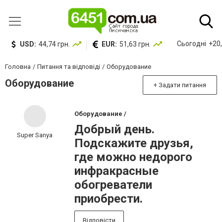
Сьогодні
+20,
USD:
44,74 грн.
EUR:
51,63 грн.
Головна
Питання та відповіді
Оборудование
Оборудование
+ Задати питання
Оборудование /
Добрый день.
Super Sanya
Подскажите друзья,
где можно недорого
инфракрасные
обогреватели
приобрести.
Відповісти