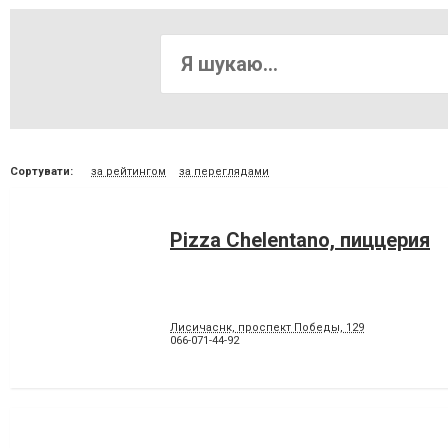
Сортувати:
за рейтингом
за переглядами
Pizza Chelentano, пиццерия
Лисичаснк, проспект Победы, 129
066-071-44-92