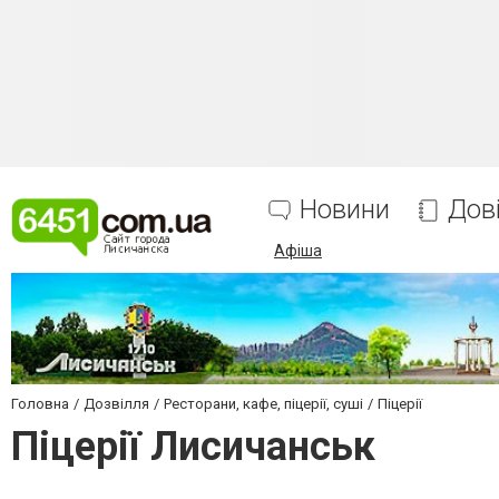
Новини
Дов
Афіша
Головна
Дозвілля
Ресторани, кафе, піцерії, суші
Піцерії
Піцерії Лисичанськ