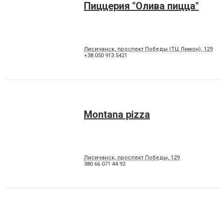
Пиццерия "Олива пицца"
Лисичанск, проспект Победы (ТЦ Лимон), 129
+38 050 913 5421
Montana pizza
Лисичанск, проспект Победы, 129
380 66 071 44 92