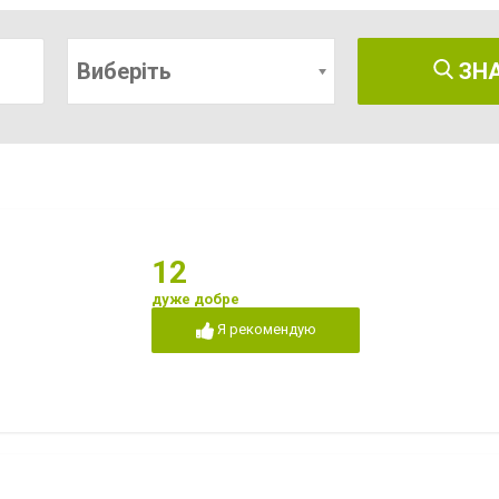
Виберіть
ЗН
12
дуже добре
Я рекомендую