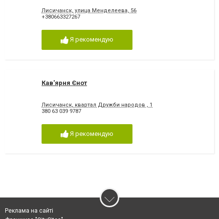
Лисичанск, улица Менделеева, 56
+380663327267
Я рекомендую
Кав'ярня Єнот
Лисичанск, квартал Дружби народов , 1
380 63 039 9787
Я рекомендую
Реклама на сайті