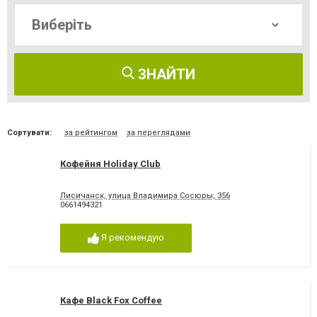
ЗНАЙТИ
Сортувати:
за рейтингом
за переглядами
Кофейня Holiday Club
Лисичанск, улица Владимира Сосюры, 356
0661494321
Я рекомендую
Кафе Black Fox Coffee