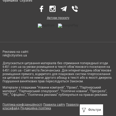
Франшиза "CitySites"
Автори проєкту
Реклама на сайті:
rek@citysites.ua
Допускається цитування матеріалів без отримання попередньої згоди
6451.com.ua за умови розміщення в тексті обов'язкового посилання на
6451.com.ua - Сайт міста Лисичанська. Для інтернет-видань обов'язкове
розміщення прямого, відкритого для пошукових систем гіперпосилання
на цитовані статті не нижче другого абзацу в тексті або в якості джерела.
Порушення виняткових прав переслідується Законом.
Матеріали з плашками "Новини компаній", "Промо", "Партнерський
матеріал", "Партнерський спецпроєкт", "Політичні новини", "Пресреліз",
"PR", "Офіційно", "Політична реклама" публікуються на правах реклами.
Політика конфіденційності
Правила сайту
Правила
класифайд
Редакційна політика
Фільтри