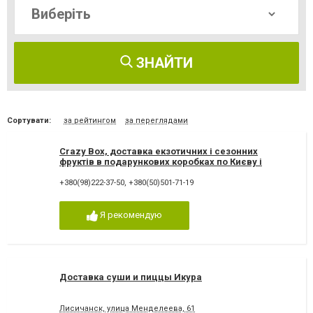
ЗНАЙТИ
Сортувати:
за рейтингом
за переглядами
Crazy Box, доставка екзотичних і сезонних
фруктів в подарункових коробках по Києву і
Україні
+380(98)222-37-50
,
+380(50)501-71-19
Я рекомендую
Доставка суши и пиццы Икура
Лисичанск, улица Менделеева, 61