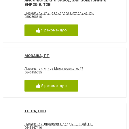
ЛИСИЧАНСЬКИЙ ЗАВОД ЗАЛІЗОБЕТОННИХ
ВИРОБІВ, ТОВ
Лисичанск, улица Генерала Потапенко, 256
0502303315
Я рекомендую
МОЗАІКА, ПП
Лисичанск, улица Малиновского, 17
0645156035
Я рекомендую
ТЕТРА, ООО
Лисичанск, проспект Победы, 119, оф.111
0645147416