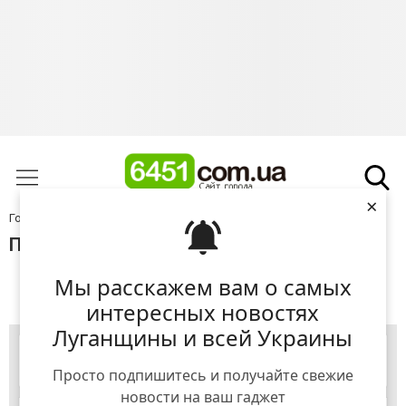
×
Головна
Довідник
Будівельні матеріали
Підлога
Підлога Лисичанськ
Мы расскажем вам о самых
+ Додати підприємство
интересных новостях
Луганщины и всей Украины
Просто подпишитесь и получайте свежие
новости на ваш гаджет