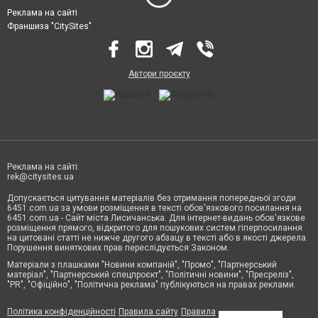
Реклама на сайті
Франшиза "CitySites"
Автори проєкту
Реклама на сайті:
rek@citysites.ua
Допускається цитування матеріалів без отримання попередньої згоди
6451.com.ua за умови розміщення в тексті обов'язкового посилання на
6451.com.ua - Сайт міста Лисичанська. Для інтернет-видань обов'язкове
розміщення прямого, відкритого для пошукових систем гіперпосилання
на цитовані статті не нижче другого абзацу в тексті або в якості джерела.
Порушення виняткових прав переслідується Законом.
Матеріали з плашками "Новини компаній", "Промо", "Партнерський
матеріал", "Партнерський спецпроєкт", "Політичні новини", "Пресреліз",
"PR", "Офіційно", "Політична реклама" публікуються на правах реклами.
Політика конфіденційності
Правила сайту
Правила