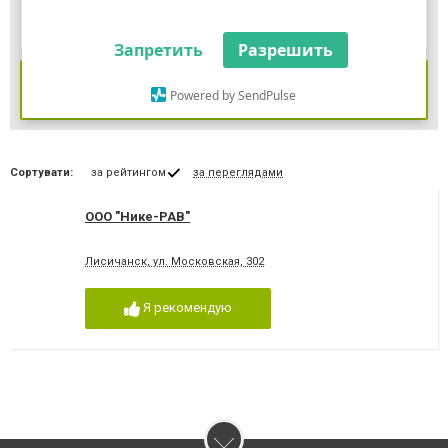
Запретить
Разрешить
ЗНАЙТИ
Powered by SendPulse
Сортувати:
за рейтингом
за переглядами
ООО "Нике-РАВ"
Лисичанск, ул. Московская, 302
Я рекомендую