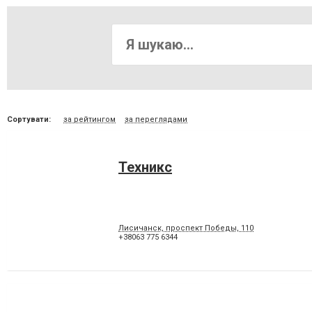
Сортувати:
за рейтингом
за переглядами
Техникс
Лисичанск, проспект Победы, 110
+38063 775 6344