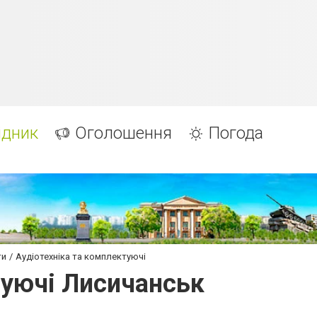
ідник
Оголошення
Погода
ти
Аудіотехніка та комплектуючі
туючі Лисичанськ