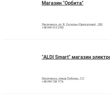
Магазин "Орбита"
Лисичанск, ул. В. Сосюры (Свердлова) , 352
+38 099 513 2700
"ALDI Smart" магазин электр
Лисичанск, улица Победы, 117
+38 099 728 7776