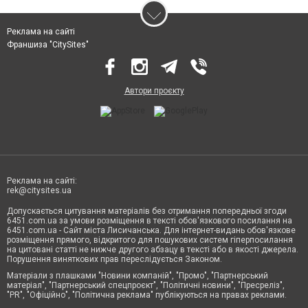
Реклама на сайті
Франшиза "CitySites"
Автори проєкту
Реклама на сайті:
rek@citysites.ua
Допускається цитування матеріалів без отримання попередньої згоди
6451.com.ua за умови розміщення в тексті обов'язкового посилання на
6451.com.ua - Сайт міста Лисичанська. Для інтернет-видань обов'язкове
розміщення прямого, відкритого для пошукових систем гіперпосилання
на цитовані статті не нижче другого абзацу в тексті або в якості джерела.
Порушення виняткових прав переслідується Законом.
Матеріали з плашками "Новини компаній", "Промо", "Партнерський
матеріал", "Партнерський спецпроєкт", "Політичні новини", "Пресреліз",
"PR", "Офіційно", "Політична реклама" публікуються на правах реклами.