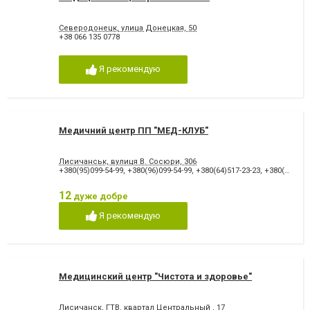
Северодонецк, улица Донецкая, 50
+38 066 135 0778
Я рекомендую
Медичний центр ПП "МЕД-КЛУБ"
Лисичанськ, вулиця В. Сосюри, 306
+380(95)099-54-99
,
+380(96)099-54-99
,
+380(64)517-23-23
,
+380(64)517-06-04
12
дуже добре
Я рекомендую
Медицинский центр "Чистота и здоровье"
Лисичанск, ГТВ. квартал Центральный , 17