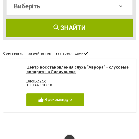
ЗНАЙТИ
Сортувати:
за рейтингом
за переглядами
Центр восстановления слуха "Аврора" - слуховые
аппараты в Лисичанске
Лисичанск
+38 066 181 6181
Я рекомендую