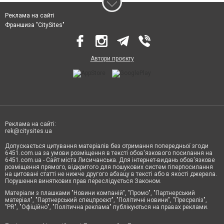
Реклама на сайті
Франшиза "CitySites"
Автори проєкту
Реклама на сайті:
rek@citysites.ua
Допускається цитування матеріалів без отримання попередньої згоди
6451.com.ua за умови розміщення в тексті обов'язкового посилання на
6451.com.ua - Сайт міста Лисичанська. Для інтернет-видань обов'язкове
розміщення прямого, відкритого для пошукових систем гіперпосилання
на цитовані статті не нижче другого абзацу в тексті або в якості джерела.
Порушення виняткових прав переслідується Законом.
Матеріали з плашками "Новини компаній", "Промо", "Партнерський
матеріал", "Партнерський спецпроєкт", "Політичні новини", "Пресреліз",
"PR", "Офіційно", "Політична реклама" публікуються на правах реклами.