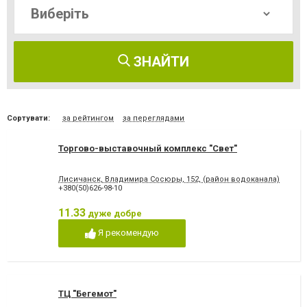
ЗНАЙТИ
Сортувати:
за рейтингом
за переглядами
Торгово-выставочный комплекс "Свет"
Лисичанск, Владимира Сосюры, 152, (район водоканала)
+380(50)626-98-10
11.33
дуже добре
Я рекомендую
ТЦ "Бегемот"