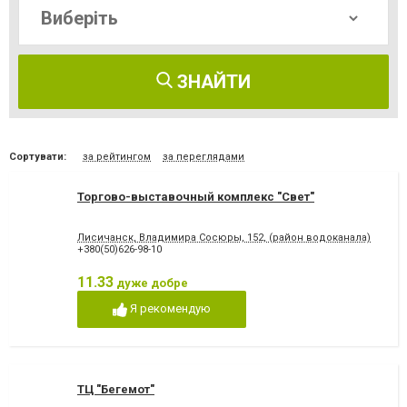
ЗНАЙТИ
Сортувати:
за рейтингом
за переглядами
Торгово-выставочный комплекс "Свет"
Лисичанск, Владимира Сосюры, 152, (район водоканала)
+380(50)626-98-10
11.33
дуже добре
Я рекомендую
ТЦ "Бегемот"