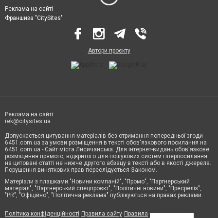
Реклама на сайті
Франшиза "CitySites"
Автори проєкту
Реклама на сайті:
rek@citysites.ua
Допускається цитування матеріалів без отримання попередньої згоди
6451.com.ua за умови розміщення в тексті обов'язкового посилання на
6451.com.ua - Сайт міста Лисичанська. Для інтернет-видань обов'язкове
розміщення прямого, відкритого для пошукових систем гіперпосилання
на цитовані статті не нижче другого абзацу в тексті або в якості джерела.
Порушення виняткових прав переслідується Законом.
Матеріали з плашками "Новини компаній", "Промо", "Партнерський
матеріал", "Партнерський спецпроєкт", "Політичні новини", "Пресреліз",
"PR", "Офіційно", "Політична реклама" публікуються на правах реклами.
Політика конфіденційності
Правила сайту
Правила