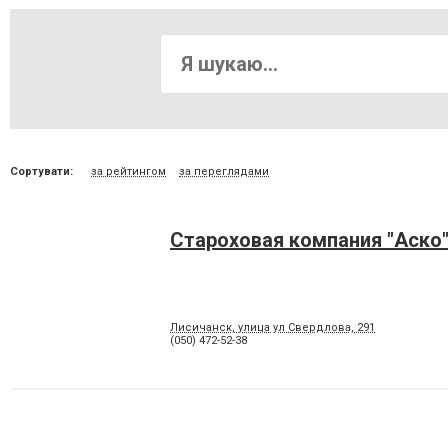
Сортувати:
за рейтингом
за переглядами
Староховая компания "Аско
Лисичанск, улица ул Свердлова, 291
(050) 472-52-38