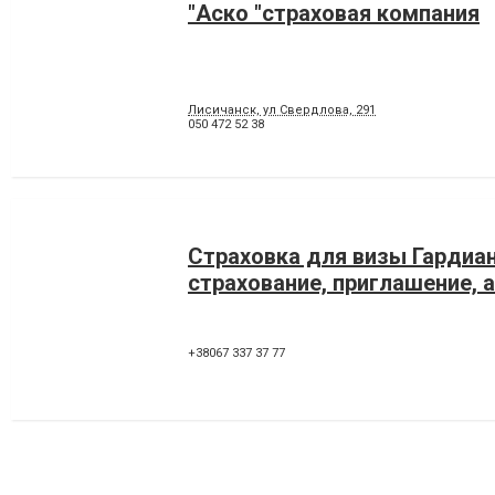
"Аско "страховая компания
Лисичанск, ул Свердлова, 291
050 472 52 38
Страховка для визы Гардиан
страхование, приглашение, 
+38067 337 37 77