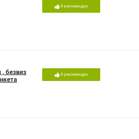
Я рекомендую
 , безвиз
Я рекомендую
анкета