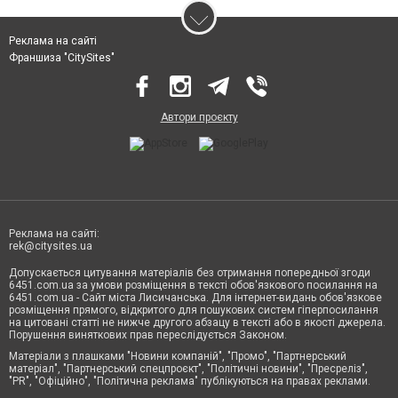
Реклама на сайті
Франшиза "CitySites"
Автори проєкту
Реклама на сайті:
rek@citysites.ua
Допускається цитування матеріалів без отримання попередньої згоди
6451.com.ua за умови розміщення в тексті обов'язкового посилання на
6451.com.ua - Сайт міста Лисичанська. Для інтернет-видань обов'язкове
розміщення прямого, відкритого для пошукових систем гіперпосилання
на цитовані статті не нижче другого абзацу в тексті або в якості джерела.
Порушення виняткових прав переслідується Законом.
Матеріали з плашками "Новини компаній", "Промо", "Партнерський
матеріал", "Партнерський спецпроєкт", "Політичні новини", "Пресреліз",
"PR", "Офіційно", "Політична реклама" публікуються на правах реклами.