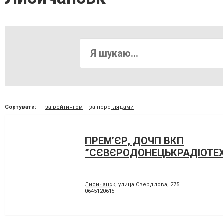
Сортувати:
за рейтингом
за переглядами
ПРЕМ’ЄР, ДОЧП ВКП
”СЄВЄРОДОНЕЦЬКРАДІОТЕХ
Лисичанск, улица Свердлова, 275
0645120615