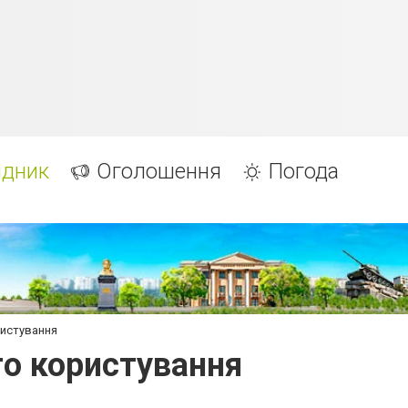
ідник
Оголошення
Погода
ристування
го користування