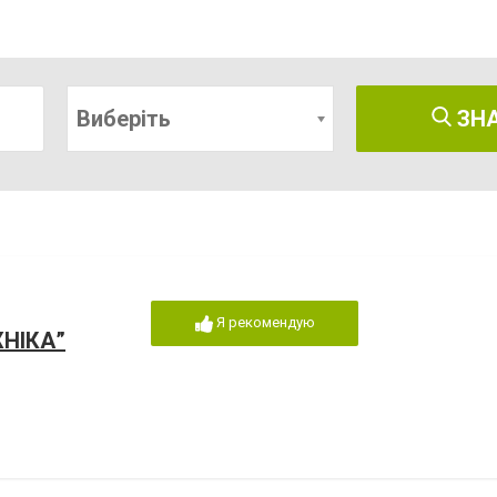
Виберіть
ЗН
Я рекомендую
НІКА”