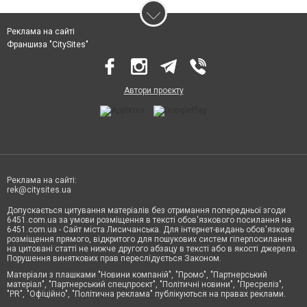
Реклама на сайті
Франшиза "CitySites"
Автори проєкту
Реклама на сайті:
rek@citysites.ua
Допускається цитування матеріалів без отримання попередньої згоди
6451.com.ua за умови розміщення в тексті обов'язкового посилання на
6451.com.ua - Сайт міста Лисичанська. Для інтернет-видань обов'язкове
розміщення прямого, відкритого для пошукових систем гіперпосилання
на цитовані статті не нижче другого абзацу в тексті або в якості джерела.
Порушення виняткових прав переслідується Законом.
Матеріали з плашками "Новини компаній", "Промо", "Партнерський
матеріал", "Партнерський спецпроєкт", "Політичні новини", "Пресреліз",
"PR", "Офіційно", "Політична реклама" публікуються на правах реклами.