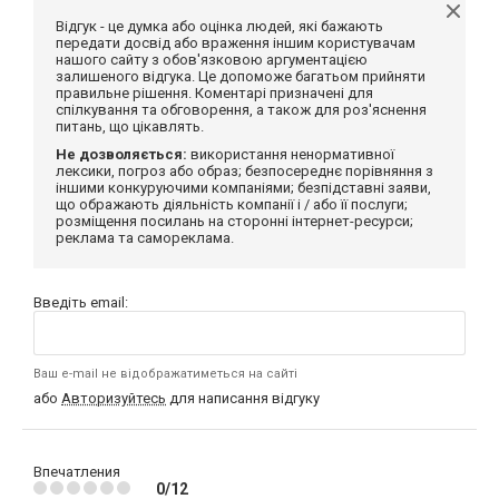
Відгук - це думка або оцінка людей, які бажають
передати досвід або враження іншим користувачам
нашого сайту з обов'язковою аргументацією
залишеного відгука. Це допоможе багатьом прийняти
правильне рішення. Коментарі призначені для
спілкування та обговорення, а також для роз'яснення
питань, що цікавлять.
Не дозволяється:
використання ненормативної
лексики, погроз або образ; безпосереднє порівняння з
іншими конкуруючими компаніями; безпідставні заяви,
що ображають діяльність компанії і / або її послуги;
розміщення посилань на сторонні інтернет-ресурси;
реклама та самореклама.
Введіть email:
Ваш e-mail не відображатиметься на сайті
або
Авторизуйтесь
для написання відгуку
Впечатления
0/12