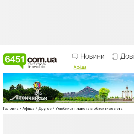
Новини
Дов
Афіша
Головна
Афіша
Другое
Улыбнись планета в объективе лета