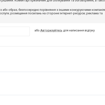
рішення. Коментарі призначені для спілкування та обговорення, а тако
з або образ; безпосереднє порівняння з іншими конкуруючими компанія
 послуги; розміщення посилань на сторонні інтернет-ресурси; реклама та
або
Авторизуйтесь
для написання відгуку