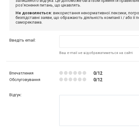
залишеного відгука. Це допоможе багатьом прийняти правильне 
роз'яснення питань, що цікавлять.
Не дозволяється:
використання ненормативної лексики, погро
безпідставні заяви, що ображають діяльність компанії і / або її
самореклама.
Введіть email:
Ваш e-mail не відображатиметься на сайті
Впечатления
0/12
Обслуговування
0/12
Відгук: