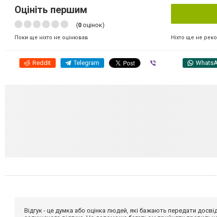
Оцініть першим
(
0
оцінок)
Ніхто ще не рек
Поки ще ніхто не оцінював
Reddit
Telegram
Viber
Whats
Відгук - це думка або оцінка людей, які бажають передати дос