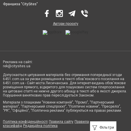
Франшиза "CitySites"
Автори проєкту
Реклама на сайті:
rek@citysites.ua
Допускається цитування матеріалів без отримання попередньої згоди
6451.com.ua за умови розміщення в тексті обов'язкового посилання на
6451.com.ua - Сайт міста Лисичанська. Для інтернет-видань обов'язкове
розміщення прямого, відкритого для пошукових систем гіперпосилання
на цитовані статті не нижче другого абзацу в тексті або в якості джерела.
Порушення виняткових прав переслідується Законом.
Матеріали з плашками "Новини компаній", "Промо", "Партнерський
матеріал", "Партнерський спецпроєкт", "Політичні новини", "Пресреліз",
"PR", "Офіційно", "Політична реклама" публікуються на правах реклами.
Політика конфіденційності
Правила сайту
Правила
класифайд
Редакційна політика
Фільтри