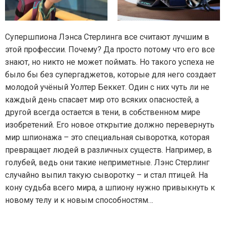
Супершпиона Лэнса Стерлинга все считают лучшим в
этой профессии. Почему? Да просто потому что его все
знают, но никто не может поймать. Но такого успеха не
было бы без супергаджетов, которые для него создает
молодой учёный Уолтер Беккет. Один с них чуть ли не
каждый день спасает мир ото всяких опасностей, а
другой всегда остается в тени, в собственном мире
изобретений. Его новое открытие должно перевернуть
мир шпионажа – это специальная сыворотка, которая
превращает людей в различных существ. Например, в
голубей, ведь они такие неприметные. Лэнс Стерлинг
случайно выпил такую сыворотку – и стал птицей. На
кону судьба всего мира, а шпиону нужно привыкнуть к
новому телу и к новым способностям…