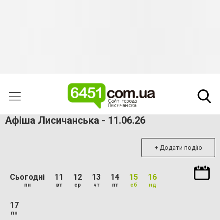
Афіша Лисичанська - 11.06.26
+ Додати подію
Сьогодні
11
12
13
14
15
16
пн
вт
ср
чт
пт
сб
нд
17
пн