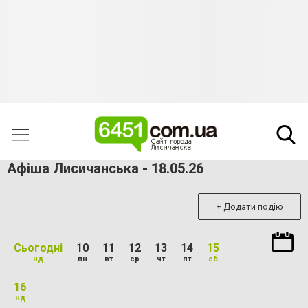
Афіша Лисичанська - 18.05.26
+ Додати подію
Сьогодні
10
11
12
13
14
15
нд
пн
вт
ср
чт
пт
сб
16
нд