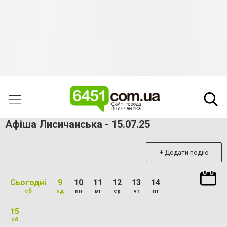
Афіша Лисичанська - 15.07.25
+ Додати подію
Сьогодні
9
10
11
12
13
14
сб
нд
пн
вт
ср
чт
пт
15
сб