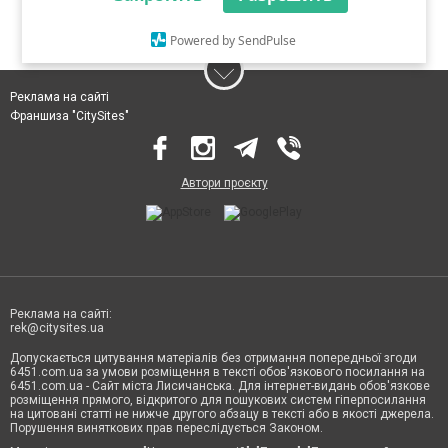
Powered by SendPulse
Реклама на сайті
Франшиза "CitySites"
Автори проєкту
Реклама на сайті:
rek@citysites.ua
Допускається цитування матеріалів без отримання попередньої згоди
6451.com.ua за умови розміщення в тексті обов'язкового посилання на
6451.com.ua - Сайт міста Лисичанська. Для інтернет-видань обов'язкове
розміщення прямого, відкритого для пошукових систем гіперпосилання
на цитовані статті не нижче другого абзацу в тексті або в якості джерела.
Порушення виняткових прав переслідується Законом.