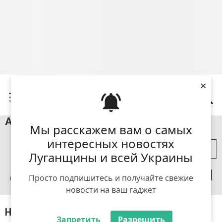
×
Афіша Лисичанська - 20.06.25
Мы расскажем вам о самых
интересных новостях
+ Додати подію
Луганщины и всей Украины
Просто подпишитесь и получайте свежие
Сьогодні
8
9
10
11
12
13
14
пт
сб
нд
пн
вт
ср
чт
пт
новости на ваш гаджет
Нічого не знайдено за запитом
Запретить
Разрешить