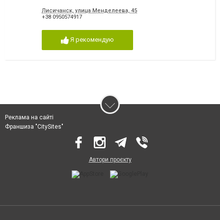
Лисичанск, улица Менделеева, 45
+38 0950574917
Я рекомендую
Реклама на сайті
Франшиза "CitySites"
Автори проєкту