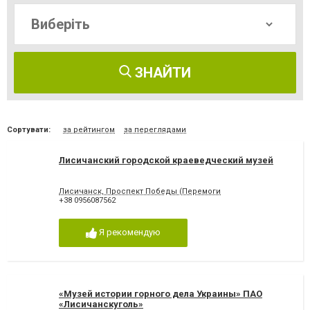
ЗНАЙТИ
Сортувати:
за рейтингом
за переглядами
Лисичанский городской краеведческий музей
Лисичанск, Проспект Победы (Перемоги
+38 0956087562
Я рекомендую
«Музей истории горного дела Украины» ПАО
«Лисичанскуголь»