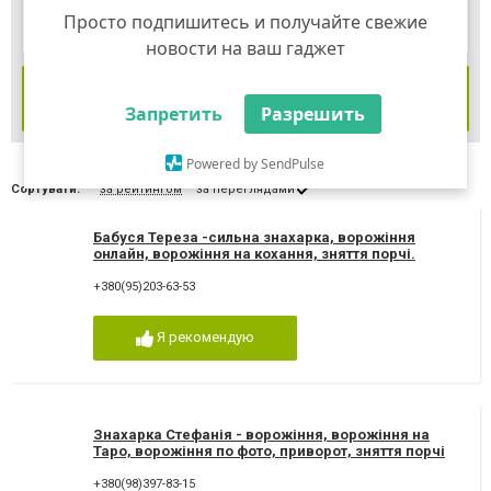
Просто подпишитесь и получайте свежие
новости на ваш гаджет
ЗНАЙТИ
Запретить
Разрешить
Powered by SendPulse
Сортувати:
за рейтингом
за переглядами
Бабуся Тереза -сильна знахарка, ворожіння
онлайн, ворожіння на кохання, зняття порчі.
Ворожка Тереза
+380(95)203-63-53
Я рекомендую
Знахарка Стефанія - ворожіння, ворожіння на
Таро, ворожіння по фото, приворот, зняття порчі
+380(98)397-83-15