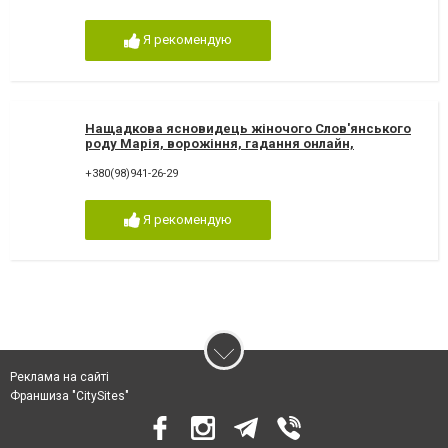
Я рекомендую
Нащадкова ясновидець жіночого Слов'янського
роду Марія, ворожіння, гадання онлайн,
ворожіння Таро
+380(98)941-26-29
Я рекомендую
Реклама на сайті
Франшиза "CitySites"